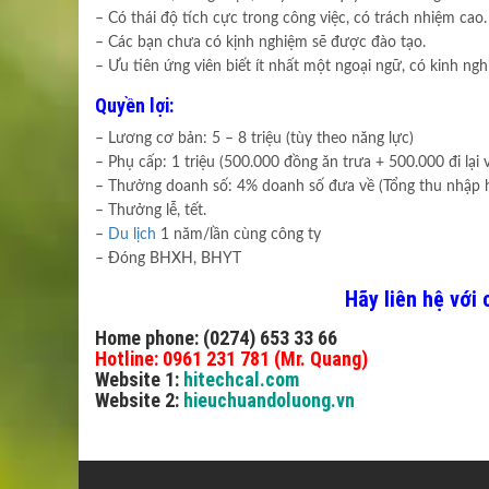
– Có thái độ tích cực trong công việc, có trách nhiệm cao.
– Các bạn chưa có kịnh nghiệm sẽ được đào tạo.
– Ưu tiên ứng viên biết ít nhất một ngoại ngữ, có kinh 
Quyền lợi:
– Lương cơ bản: 5 – 8 triệu (tùy theo năng lực)
– Phụ cấp: 1 triệu (500.000 đồng ăn trưa + 500.000 đi lại v
– Thưởng doanh số: 4% doanh số đưa về (Tổng thu nhập hấ
– Thưởng lễ, tết.
–
Du lịch
1 năm/lần cùng công ty
– Đóng BHXH, BHYT
Hãy liên hệ với 
Home phone: (0274) 653 33 66
Hotline: 0961 231 781 (Mr. Quang)
Website 1:
hitechcal.com
Website 2:
hieuchuandoluong.vn