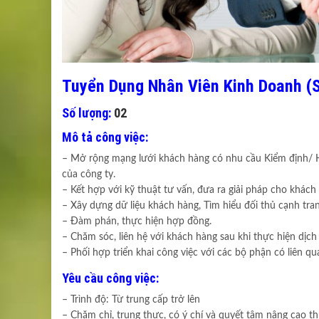
Tuyển Dụng Nhân Viên Kinh Doanh (S
Số lượng:
02
Mô tả công việc:
– Mở rộng mạng lưới khách hàng có nhu cầu Kiểm định/ Hi
của công ty.
– Kết hợp với kỹ thuật tư vấn, đưa ra giải pháp cho khách
– Xây dựng dữ liệu khách hàng, Tìm hiểu đối thủ cạnh tra
– Đàm phán, thực hiện hợp đồng.
– Chăm sóc, liên hệ với khách hàng sau khi thực hiện dị
– Phối hợp triển khai công việc với các bộ phận có liên q
Yêu cầu công việc:
– Trình độ: Từ trung cấp trở lên
– Chăm chỉ, trung thực, có ý chí và quyết tâm nâng cao t