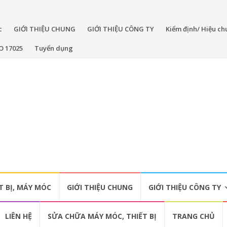
c
GIỚI THIỆU CHUNG
GIỚI THIỆU CÔNG TY
Kiểm định/ Hiệu chu
O 17025
Tuyển dụng
T BỊ, MÁY MÓC
GIỚI THIỆU CHUNG
GIỚI THIỆU CÔNG TY
LIÊN HỆ
SỬA CHỮA MÁY MÓC, THIẾT BỊ
TRANG CHỦ