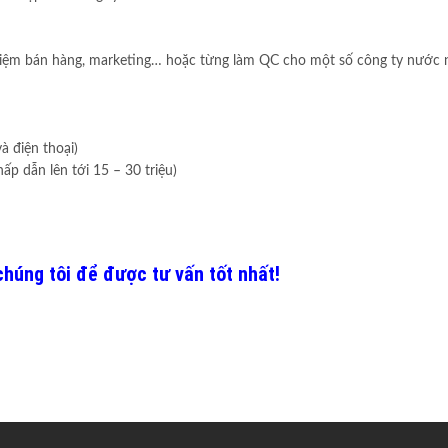
nghiệm bán hàng, marketing… hoặc từng làm QC cho một số công ty nước n
à điện thoại)
p dẫn lên tới 15 – 30 triệu)
chúng tôi để được tư vấn tốt nhất!