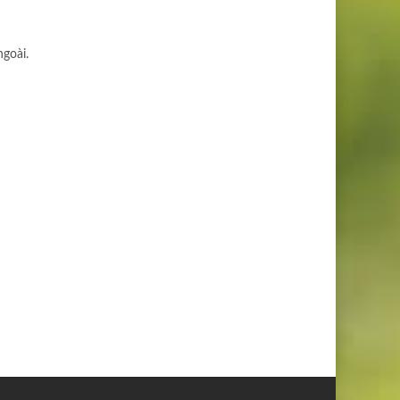
goài.